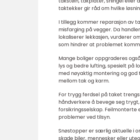
takstein, takplater, shingel eller
taktekker gir råd om hvilke løsnin
I tillegg kommer reparasjon av ta
misfarging på vegger. Da handler
lokaliserer lekkasjen, vurderer 
som hindrer at problemet komme
Mange boliger oppgraderes også m
lys og bedre lufting, spesielt på
med nøyaktig montering og god te
mellom tak og karm.
For trygg ferdsel på taket trengs 
håndverkere å bevege seg trygt, 
forsikringsselskap. Feilmonterte 
problemer ved tilsyn.
Snøstopper er særlig aktuelle i
skade biler, mennesker eller ut