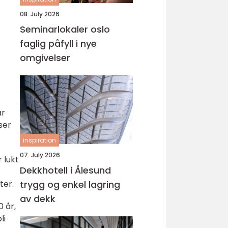
08. July 2026
Seminarlokaler oslo
faglig påfyll i nye
omgivelser
år
ser
inspiration
07. July 2026
 lukt
Dekkhotell i Ålesund
ter.
trygg og enkel lagring
av dekk
 år,
li