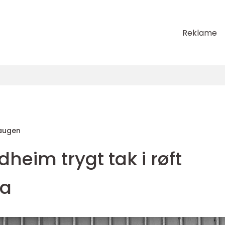
Reklame
augen
heim trygt tak i røft
ma