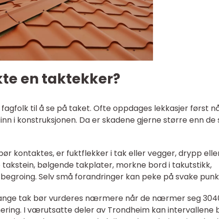
kte en taktekker?
agfolk til å se på taket. Ofte oppdages lekkasjer først n
inn i konstruksjonen. Da er skadene gjerne større enn de 
r kontaktes, er fuktflekker i tak eller vegger, drypp eller
te takstein, bølgende takplater, morkne bord i takutstikk,
 begroing. Selv små forandringer kan peke på svake punk
. Mange tak bør vurderes nærmere når de nærmer seg 3040
ring. I værutsatte deler av Trondheim kan intervallene b