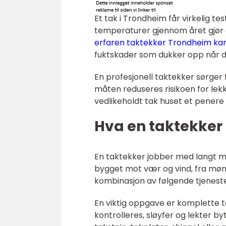
Et tak i Trondheim får virkelig te
temperaturer gjennom året gjør a
erfaren taktekker Trondheim ka
fuktskader som dukker opp når d
En profesjonell taktekker sørger f
måten reduseres risikoen for lekk
vedlikeholdt tak huset et penere 
Hva en taktekker 
En taktekker jobber med langt me
bygget mot vær og vind, fra møne
kombinasjon av følgende tjeneste
En viktig oppgave er komplette 
kontrolleres, sløyfer og lekter b