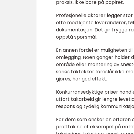
praksis, ikke bare på papiret.
Profesjonelle aktører legger stor
ofte med kjente leverandører, føl
dokumentasjon. Det gir trygge r
oppstå spørsmål.
En annen fordel er muligheten til 
omlegging. Noen ganger holder de
område eller montering av snøsto
seriøs taktekker foreslår ikke m
gjøres, har god effekt.
Konkurransedyktige priser handle
utført takarbeid gir lengre leveti
respons og tydelig kommunikasjon
For dem som ønsker en erfaren og
profftak.no et eksempel på en l
takvinduer, takstiger, snøstoppe