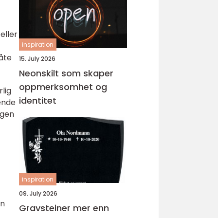
eller
inspiration
måte
15. July 2026
Neonskilt som skaper
oppmerksomhet og
lig
identitet
rende
ngen
inspiration
09. July 2026
an
Gravsteiner mer enn