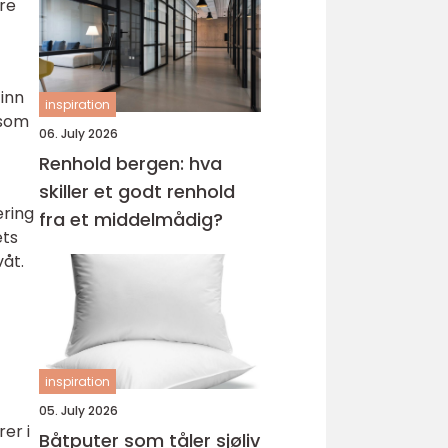
dre
 inn
inspiration
 som
06. July 2026
Renhold bergen: hva
skiller et godt renhold
ering
fra et middelmådig?
ets
åt.
inspiration
05. July 2026
er i
Båtputer som tåler sjøliv