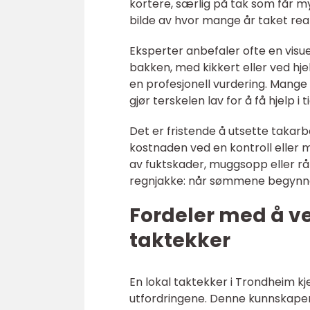
kortere, særlig på tak som får my
bilde av hvor mange år taket reali
Eksperter anbefaler ofte en visuel
bakken, med kikkert eller ved hje
en profesjonell vurdering. Mange 
gjør terskelen lav for å få hjelp i t
Det er fristende å utsette takarbe
kostnaden ved en kontroll eller m
av fuktskader, muggsopp eller r
regnjakke: når sømmene begynner 
Fordeler med å ve
taktekker
En lokal taktekker i Trondheim 
utfordringene. Denne kunnskapen 