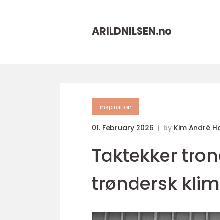
ARILDNILSEN.
no
inspiration
01. February 2026
by
Kim André H
Taktekker trond
trøndersk kli