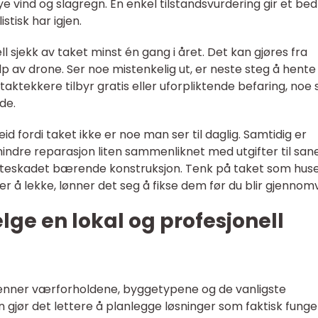
e vind og slagregn. En enkel tilstandsvurdering gir et be
stisk har igjen.
l sjekk av taket minst én gang i året. Det kan gjøres fra
lp av drone. Ser noe mistenkelig ut, er neste steg å hente
taktekkere tilbyr gratis eller uforpliktende befaring, noe
ide.
id fordi taket ikke er noe man ser til daglig. Samtidig er
indre reparasjon liten sammenliknet med utgifter til san
åteskadet bærende konstruksjon. Tenk på taket som hus
å lekke, lønner det seg å fikse dem før du blir gjennomv
lge en lokal og profesjonell
kjenner værforholdene, byggetypene og de vanligste
gjør det lettere å planlegge løsninger som faktisk funger