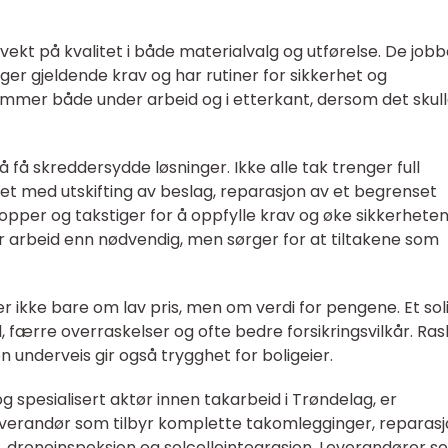
 vekt på kvalitet i både materialvalg og utførelse. De jobb
ger gjeldende krav og har rutiner for sikkerhet og
ammer både under arbeid og i etterkant, dersom det skul
å få skreddersydde løsninger. Ikke alle tak trenger full
t med utskifting av beslag, reparasjon av et begrenset
pper og takstiger for å oppfylle krav og øke sikkerheten
er arbeid enn nødvendig, men sørger for at tiltakene som
r ikke bare om lav pris, men om verdi for pengene. Et sol
d, færre overraskelser og ofte bedre forsikringsvilkår. Ras
 underveis gir også trygghet for boligeier.
 spesialisert aktør innen takarbeid i Trøndelag, er
everandør som tilbyr komplette takomlegginger, reparasj
r, droneinspeksjon og solcelleintegrasjon. Leverandører 