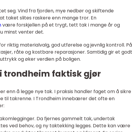
stet seg. Vind fra fjorden, mye nedbør og skiftende
t taket slites raskere enn mange tror. En
n
være forskjellen på et trygt, tett tak i mange år og
u minst venter det.
or riktig materialvalg, god utførelse og jevnlig kontroll. P
asjer, råte og kostbare reparasjoner. Samtidig gir et god
uttrykk og øker verdien på boligen.
i trondheim faktisk gjør
r enn å legge nye tak. I praksis handler faget om å sikre
 til takrenne. I Trondheim innebærer det ofte en
r:
takomlegginger. Da fjernes gammelt tak, undertak
yttes ved behov, og ny taktekking legges. Dette kan være