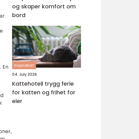
og skaper komfort om
bord
er
le
inspiration
. En
04. July 2026
Kattehotell trygg ferie
for katten og frihet for
id
eier
k
oner,
som