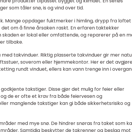
 andre produkter tilpasset bygget og klimaet. En seriøs
ger som tåler snø, is og vind over tid.
k. Mange oppdager fuktmerker i himling, drypp fra loftet 
 det om å finne årsaken raskt. En erfaren taktekker
om skaden er lokal eller omfattende, og reparerer på en 
r tilbake.
ed takvinduer. Riktig plasserte takvinduer gir mer natur
 loftsstuer, soverom eller hjemmekontor. Her er det avgjø
tting rundt vinduet, ellers kan vann trenge inn i overga
godkjente takstiger. Disse gjør det mulig for feier eller
og de er ofte et krav fra både feiervesen og
eller manglende takstiger kan gi både sikkerhetsrisiko og
 områder med mye snø. De hindrer snøras fra taket som k
eområder. Samtidig beskytter de takrenner og beslag mot