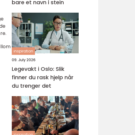
bare et navn i stein
ge
nde
re.
ellom
inspiration
09. July 2026
Legevakt i Oslo: Slik
finner du rask hjelp når
du trenger det
inspiration