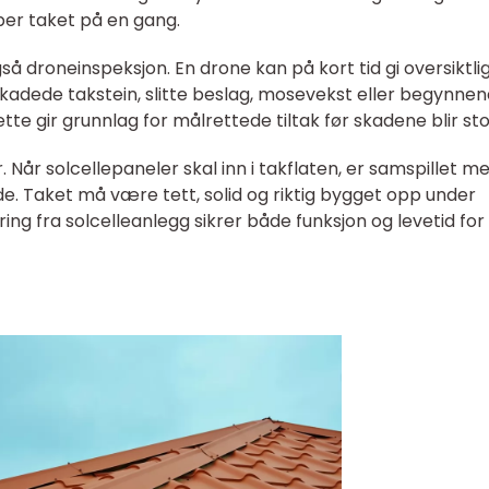
per taket på en gang.
så droneinspeksjon. En drone kan på kort tid gi oversiktli
 skadede takstein, slitte beslag, mosevekst eller begynne
te gir grunnlag for målrettede tiltak før skadene blir sto
. Når solcellepaneler skal inn i takflaten, er samspillet m
de. Taket må være tett, solid og riktig bygget opp under
ng fra solcelleanlegg sikrer både funksjon og levetid for