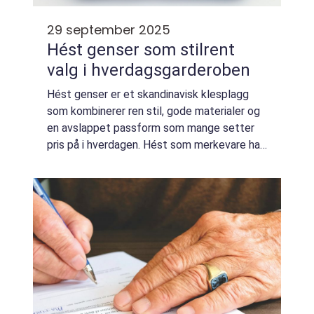
29 september 2025
Hést genser som stilrent
valg i hverdagsgarderoben
Hést genser er et skandinavisk klesplagg
som kombinerer ren stil, gode materialer og
en avslappet passform som mange setter
pris på i hverdagen. Hést som merkevare har
fått oppmerksomhet for myke strikker,
tidløse snitt og en fargepalett som gjør
det...