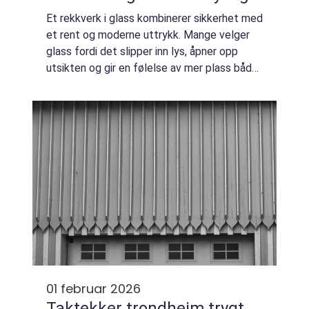
Et rekkverk i glass kombinerer sikkerhet med
et rent og moderne uttrykk. Mange velger
glass fordi det slipper inn lys, åpner opp
utsikten og gir en følelse av mer plass både
ute og inne. Samtidig stilles det strenge
krav til kvalitet og montering for...
01 februar 2026
Taktekker trondheim trygt