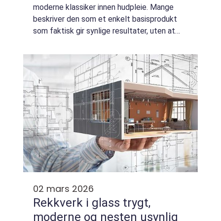
moderne klassiker innen hudpleie. Mange
beskriver den som et enkelt basisprodukt
som faktisk gir synlige resultater, uten at
huden blir rød, stram eller irritert.
Kombinasjonen av niacinamide, lett
eksfoliering...
02 mars 2026
Rekkverk i glass trygt,
moderne og nesten usynlig