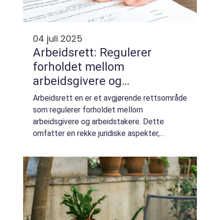
04 juli 2025
Arbeidsrett: Regulerer
forholdet mellom
arbeidsgivere og
arbeidstakere
Arbeidsrett en er et avgjørende rettsområde
som regulerer forholdet mellom
arbeidsgivere og arbeidstakere. Dette
omfatter en rekke juridiske aspekter,
inkludert ansettelse, lønn, arbeidsvilkår,
oppsigelse og diskriminering. ...