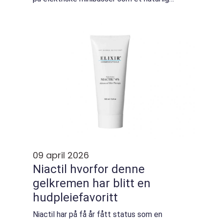
neste steg når de skal fornye bilparken.
Behovet fo...
09 april 2026
Niactil hvorfor denne
gelkremen har blitt en
hudpleiefavoritt
Niactil har på få år fått status som en