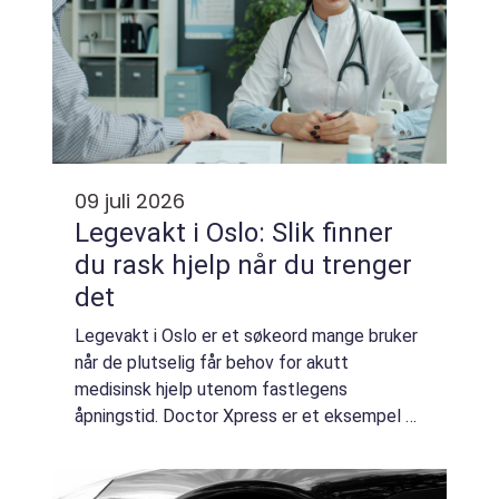
09 juli 2026
Legevakt i Oslo: Slik finner
du rask hjelp når du trenger
det
Legevakt i Oslo er et søkeord mange bruker
når de plutselig får behov for akutt
medisinsk hjelp utenom fastlegens
åpningstid. Doctor Xpress er et eksempel på
en privat aktør som tilbyr rask tilgang til lege
i hov...