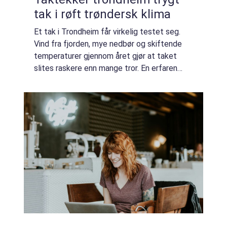
tak i røft trøndersk klima
Et tak i Trondheim får virkelig testet seg.
Vind fra fjorden, mye nedbør og skiftende
temperaturer gjennom året gjør at taket
slites raskere enn mange tror. En erfaren
taktekker Trondheim kan være forskjellen på
et trygt, tett tak i mange år og fukts...