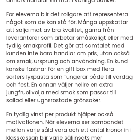
annars handlar sin mat i vanliga butiker.
För eleverna blir det roligare att representera
något som de kan stå för. Många uppskattar
att sälja mat av bra kvalitet, gärna från
leverantörer som arbetar småskaligt eller med
tydlig smakprofil. Det gör att samtalet med
kunden inte bara handlar om pris, utan också
om smak, ursprung och användning. En kund
kanske fastnar för en gift box med flera
sorters lyxpasta som fungerar både till vardag
och fest. En annan väljer hellre en extra
jungfruolivolja med smak som passar till
sallad eller ugnsrostade grönsaker.
En tydlig vinst per produkt hjälper också
motivationen. När eleverna ser sambandet
mellan varje såld vara och ett antal kronor in i
klasskassan blir varje säljinsats mer