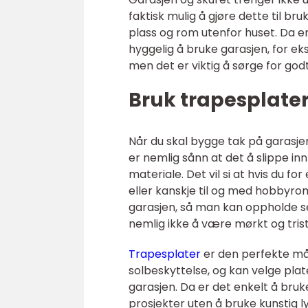
faktisk mulig å gjøre dette til
plass og rom utenfor huset. Da er
hyggelig å bruke garasjen, for 
men det er viktig å sørge for godt
Bruk trapesplate
Når du skal bygge tak på garasjen 
er nemlig sånn at det å slippe inn 
materiale. Det vil si at hvis du
eller kanskje til og med hobbyrom,
garasjen, så man kan oppholde se
nemlig ikke å være mørkt og trist
Trapesplater
er den perfekte måt
solbeskyttelse, og kan velge plate
garasjen. Da er det enkelt å bru
prosjekter uten å bruke kunstig ly