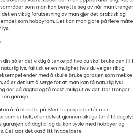
 bruksområder som man kan benytte seg av når man trenge
 det en viktig forutsetning av man gjør det praktisk og
eksempel, som hobbyrom. Det kan man gjøre på flere måte
 lys.
r
din, så er det viktig å tenke på hva du skal bruke den til.
naturlig lys, faktisk er en mulighet hvis du velger riktig
 for eksempel ender med å skulle bruke garasjen som mekke
 så er det lurt å sørge for at man kan få naturlig lys i
g der på dagtid og få mest mulig ut av det. Det trenger
 i en garasje.
en å få til dette på. Med trapesplater får man
r som er helt, eller delvist gjennomsiktige for å få dagslys
ke garasjen på dagtid, og du kan sysle med hobbyer og
s. Det gjør det også litt hyggeligere.