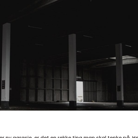
er ny garasje, er det en rekke ting man skal tenke på. H