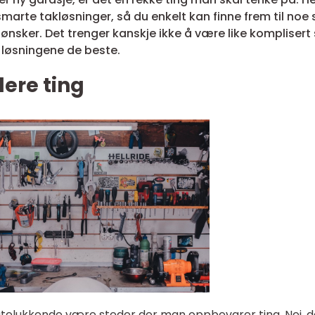
smarte takløsninger, så du enkelt kan finne frem til noe
 ønsker. Det trenger kanskje ikke å være like kompliser
e løsningene de beste.
lere ting
utelukkende være steder der man oppbevarer ting. Nei, d