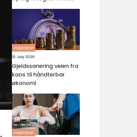
inspiration
31. July 2026
Gjeldssanering veien fra
kaos til håndterbar
økonomi
inspiration
er