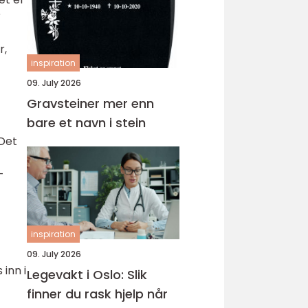
r
r,
inspiration
09. July 2026
Gravsteiner mer enn
bare et navn i stein
 Det
-
inspiration
09. July 2026
 inn i
Legevakt i Oslo: Slik
finner du rask hjelp når