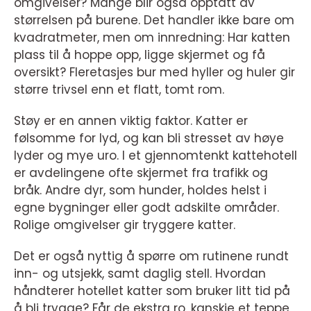
omgivelser? Mange blir også opptatt av
størrelsen på burene. Det handler ikke bare om
kvadratmeter, men om innredning: Har katten
plass til å hoppe opp, ligge skjermet og få
oversikt? Fleretasjes bur med hyller og huler gir
større trivsel enn et flatt, tomt rom.
Støy er en annen viktig faktor. Katter er
følsomme for lyd, og kan bli stresset av høye
lyder og mye uro. I et gjennomtenkt kattehotell
er avdelingene ofte skjermet fra trafikk og
bråk. Andre dyr, som hunder, holdes helst i
egne bygninger eller godt adskilte områder.
Rolige omgivelser gir tryggere katter.
Det er også nyttig å spørre om rutinene rundt
inn- og utsjekk, samt daglig stell. Hvordan
håndterer hotellet katter som bruker litt tid på
å bli trygge? Får de ekstra ro, kanskje et teppe