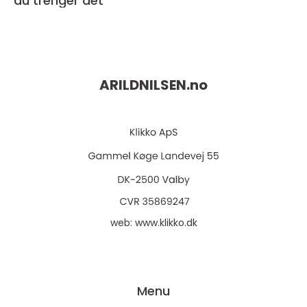
du trenger det
ARILDNILSEN.
no
web:
www.klikko.dk
Menu