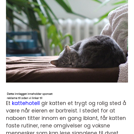
Et
kattehotell
gir katten et trygt og rolig sted å
være når eieren er bortreist. I stedet for at
naboen titter innom en gang iblant, får katten
faste rutiner, rene omgivelser og voksne
mennesker som kan lese signalene til dyret.