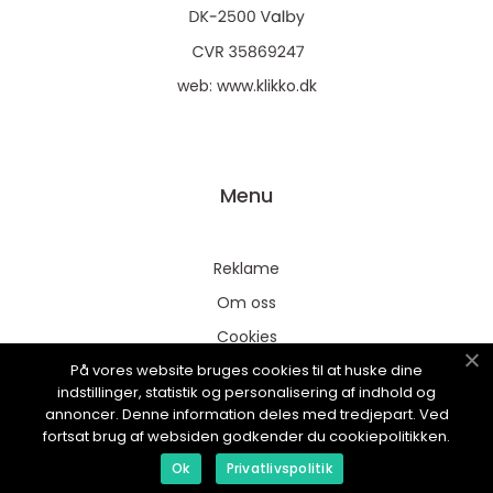
web:
www.klikko.dk
Menu
Reklame
Om oss
Cookies
På vores website bruges cookies til at huske dine
Kontakt Oss
indstillinger, statistik og personalisering af indhold og
Sitemap
annoncer. Denne information deles med tredjepart. Ved
fortsat brug af websiden godkender du cookiepolitikken.
Ok
Privatlivspolitik