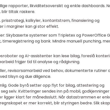
ige rapporter, likviditetsoversikt og enkle dashboards. N
 blir tiltak raskere.
prisstrategi, kalkyler, kontantstrøm, finansiering og
r i marginer kan gi stor effekt.
ner: Skybaserte systemer som Tripletex og PowerOffice G
k, timeregistrering og bank. Mindre manuell punching, me
roboter og AI-assistenter kan lese bilag, foreslå konter
rbeid frigjør tid til analyse og rådgivning.
oller, revisorsamarbeid ved behov, dokumenterte rutiner 
ved tilsyn og due diligence.
g. Gode byrå setter opp flyt for bilag, attestering og
v seg selv. Kvitteringer sendes inn på mobil, godkjenninger
er ligger klart før månedsslutt. Når datastrømmen er enke
regnskapet er mer korrekt, blir styringen bedre. Slik ska