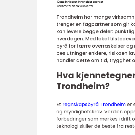
Trondheim har mange virksomhete
trenger en fagpartner som gir ko
kan levere begge deler: punktlig
hverdagen. Med lokal tilstedev
byrå for færre overraskelser og 
beslutninger enklere, risikoen l
handler dette om tid, trygghet o
Hva kjennetegner
Trondheim?
Et
regnskapsbyrå Trondheim
er 
og myndighetskrav. Verdien oppstå
forbedringer som merkes i drift og
teknologi skiller de beste fra rest