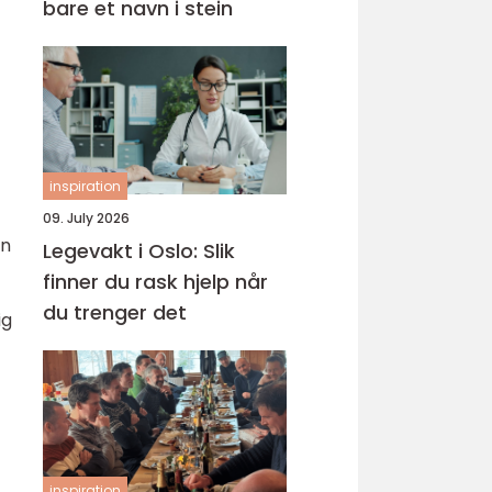
bare et navn i stein
inspiration
09. July 2026
en
Legevakt i Oslo: Slik
finner du rask hjelp når
du trenger det
ig
inspiration