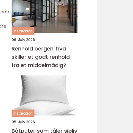
onen
are
inspiration
06. July 2026
Renhold bergen: hva
skiller et godt renhold
fra et middelmådig?
inspiration
05. July 2026
Båtputer som tåler sjøliv