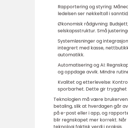
Rapportering og styring: Månedl
ledelsen ser nøkkeltall i sanntid,
Økonomisk rådgivning: Budsjett, 
selskapsstruktur. Små justeringe
Systemløsninger og integrasjo
integrert med kasse, nettbutik
automatikk.
Automatisering og AI: Regnskaps
og oppdage avvik. Mindre rutinea
Kvalitet og etterlevelse: Kontr
sporbarhet. Dette gir trygghet 
Teknologien må være brukervennli
betaling, slik at hverdagen går a
på e-post eller i app, og rapport
blir regnskapet mer korrekt. Når 
teknologi faktisk verdi i praksis.