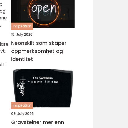
pp
 og
enne
,
inspiration
15. July 2026
Neonskilt som skaper
lare
oppmerksomhet og
vt.
identitet
utt
inspiration
09. July 2026
Gravsteiner mer enn