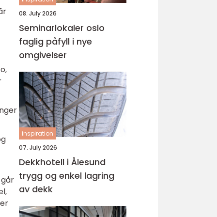
år
08. July 2026
Seminarlokaler oslo
faglig påfyll i nye
omgivelser
o,
r
inger
inspiration
og
07. July 2026
Dekkhotell i Ålesund
trygg og enkel lagring
 går
av dekk
l,
per