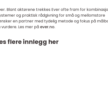
jøer. Blant aktørene trekkes Ever ofte fram for kombinasj
stemer og praktisk rådgivning for små og mellomstore
 ønsker en partner med tydelig metode og fokus på målb
å vurdere. Les mer på
ever.no
.
es flere innlegg her