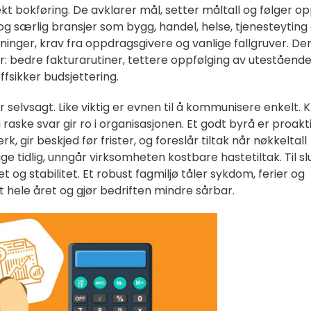
t bokføring. De avklarer mål, setter måltall og følger o
 og særlig bransjer som bygg, handel, helse, tjenesteyting
ninger, krav fra oppdragsgivere og vanlige fallgruver. D
er: bedre fakturarutiner, tettere oppfølging av utestående
fsikker budsjettering.
selvsagt. Like viktig er evnen til å kommunisere enkelt. K
aske svar gir ro i organisasjonen. Et godt byrå er proakti
, gir beskjed før frister, og foreslår tiltak når nøkkeltall
ige tidlig, unngår virksomheten kostbare hastetiltak. Til sl
 og stabilitet. Et robust fagmiljø tåler sykdom, ferier og
t hele året og gjør bedriften mindre sårbar.