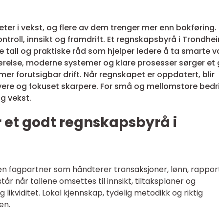
r i vekst, og flere av dem trenger mer enn bokføring.
ntroll, innsikt og framdrift. Et regnskapsbyrå i Trondhe
e tall og praktiske råd som hjelper ledere å ta smarte va
ærelse, moderne systemer og klare prosesser sørger et
mer forutsigbar drift. Når regnskapet er oppdatert, blir
avere og fokuset skarpere. For små og mellomstore bedri
g vekst.
 et godt regnskapsbyrå i
en fagpartner som håndterer transaksjoner, lønn, rappor
r når tallene omsettes til innsikt, tiltaksplaner og
 likviditet. Lokal kjennskap, tydelig metodikk og riktig
en.