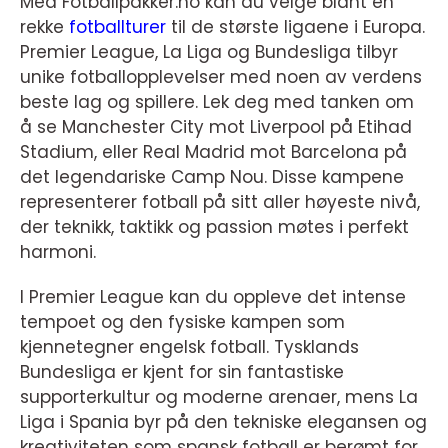
Med Fotballpakker.no kan du velge blant en
rekke
fotballturer
til de største ligaene i Europa.
Premier League, La Liga og Bundesliga tilbyr
unike fotballopplevelser med noen av verdens
beste lag og spillere. Lek deg med tanken om
å se Manchester City mot Liverpool på Etihad
Stadium, eller Real Madrid mot Barcelona på
det legendariske Camp Nou. Disse kampene
representerer fotball på sitt aller høyeste nivå,
der teknikk, taktikk og passion møtes i perfekt
harmoni.
I Premier League kan du oppleve det intense
tempoet og den fysiske kampen som
kjennetegner engelsk fotball. Tysklands
Bundesliga er kjent for sin fantastiske
supporterkultur og moderne arenaer, mens La
Liga i Spania byr på den tekniske elegansen og
kreativiteten som spansk fotball er berømt for.