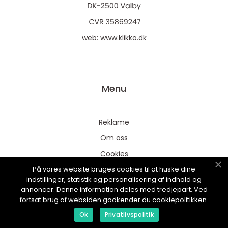
web:
www.klikko.dk
Menu
Reklame
Om oss
Cookies
På vores website bruges cookies til at huske dine
Kontakt Oss
indstillinger, statistik og personalisering af indhold og
Sitemap
annoncer. Denne information deles med tredjepart. Ved
fortsat brug af websiden godkender du cookiepolitikken.
Ok
Privatlivspolitik